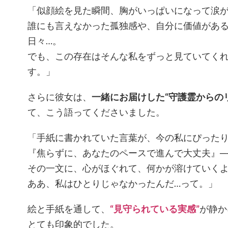
「似顔絵を見た瞬間、胸がいっぱいになって涙
誰にも言えなかった孤独感や、自分に価値があ
日々…。
でも、この存在はそんな私をずっと見ていてく
す。」
さらに彼女は、
一緒にお届けした“守護霊からの
て、こう語ってくださいました。
「手紙に書かれていた言葉が、今の私にぴった
『焦らずに、あなたのペースで進んで大丈夫』─
その一文に、心がほぐれて、何かが溶けていく
ああ、私はひとりじゃなかったんだ…って。」
絵と手紙を通して、
“見守られている実感”
が静か
とても印象的でした。