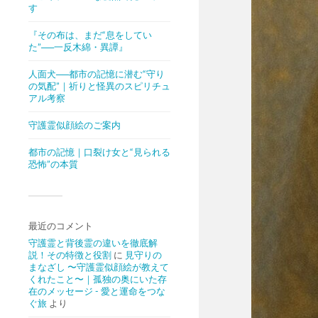
す
『その布は、まだ“息をしてい
た”──一反木綿・異譚』
人面犬──都市の記憶に潜む“守り
の気配”｜祈りと怪異のスピリチュ
アル考察
守護霊似顔絵のご案内
都市の記憶｜口裂け女と“見られる
恐怖”の本質
最近のコメント
守護霊と背後霊の違いを徹底解
説！その特徴と役割
に
見守りの
まなざし 〜守護霊似顔絵が教えて
くれたこと〜｜孤独の奥にいた存
在のメッセージ - 愛と運命をつな
ぐ旅
より