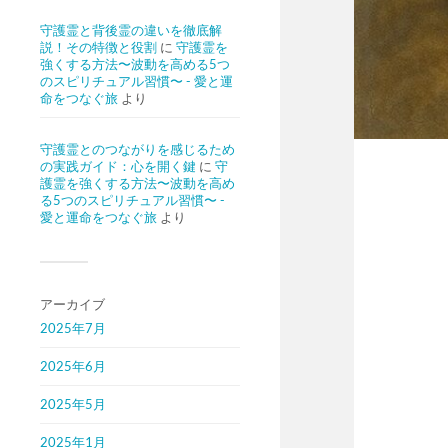
守護霊と背後霊の違いを徹底解
説！その特徴と役割
に
守護霊を
強くする方法〜波動を高める5つ
のスピリチュアル習慣〜 - 愛と運
命をつなぐ旅
より
守護霊とのつながりを感じるため
の実践ガイド：心を開く鍵
に
守
護霊を強くする方法〜波動を高め
る5つのスピリチュアル習慣〜 -
愛と運命をつなぐ旅
より
アーカイブ
2025年7月
2025年6月
2025年5月
2025年1月