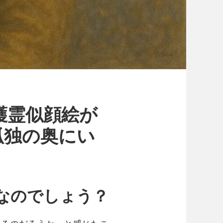
護霊似顔絵が
孤独の奥にい
在なのでしょう？