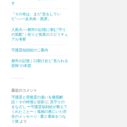
す
『その布は、まだ“息をしてい
た”──一反木綿・異譚』
人面犬──都市の記憶に潜む“守り
の気配”｜祈りと怪異のスピリチュ
アル考察
守護霊似顔絵のご案内
都市の記憶｜口裂け女と“見られる
恐怖”の本質
最近のコメント
守護霊と背後霊の違いを徹底解
説！その特徴と役割
に
見守りの
まなざし 〜守護霊似顔絵が教えて
くれたこと〜｜孤独の奥にいた存
在のメッセージ - 愛と運命をつな
ぐ旅
より