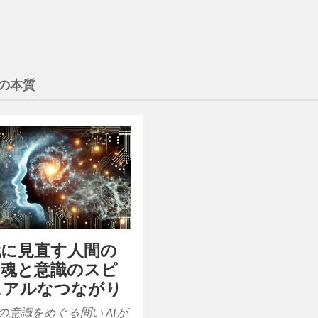
の本質
代に見直す人間の
：魂と意識のスピ
ュアルなつながり
間の意識をめぐる問い AIが