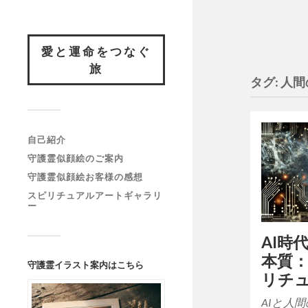
愛と運命をつなぐ
旅
タグ:
人間
自己紹介
守護霊似顔絵のご案内
守護霊似顔絵お客様の感想
スピリチュアルアートギャラリ
ー
AI時
本質
守護霊イラスト案内はこちら
リチ
AIと人