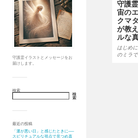
守護
宙の
クマ
が教
ルな
はじめに
のミラで
守護霊イラストとメッセージをお
届けします。
検索
検
索
最近の投稿
「運が悪い日」と感じたときに──
スピリチュアルな視点で見つめ直