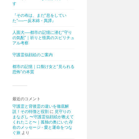
す
『その布は、まだ“息をしてい
た”──一反木綿・異譚』
人面犬──都市の記憶に潜む“守り
の気配”｜祈りと怪異のスピリチュ
アル考察
守護霊似顔絵のご案内
都市の記憶｜口裂け女と“見られる
恐怖”の本質
最近のコメント
守護霊と背後霊の違いを徹底解
説！その特徴と役割
に
見守りの
まなざし 〜守護霊似顔絵が教えて
くれたこと〜｜孤独の奥にいた存
在のメッセージ - 愛と運命をつな
ぐ旅
より