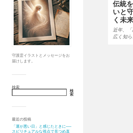
伝統
いと
く未
近年、「
広く知ら
守護霊イラストとメッセージをお
届けします。
検索
検
索
最近の投稿
「運が悪い日」と感じたときに──
スピリチュアルな視点で見つめ直