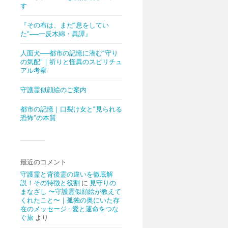
す
『その布は、まだ“息をしてい
た”──一反木綿・異譚』
人面犬──都市の記憶に潜む“守り
の気配”｜祈りと怪異のスピリチュ
アル考察
守護霊似顔絵のご案内
都市の記憶｜口裂け女と“見られる
恐怖”の本質
最近のコメント
守護霊と背後霊の違いを徹底解
説！その特徴と役割
に
見守りの
まなざし 〜守護霊似顔絵が教えて
くれたこと〜｜孤独の奥にいた存
在のメッセージ - 愛と運命をつな
ぐ旅
より